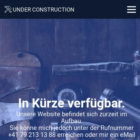

UNDER CONSTRUCTION
In Kürze verfügbar.
Unsere Website befindet sich zurzeit im
Aufbau.
Sie könne mich jedoch unter der Rufnummer
+41 79 213 13 88 erreichen oder mir ein eMail